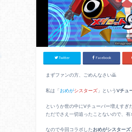
Twitter
Facebook
まずファンの方、ごめんなさい🙇
私は「
おめが
シスターズ
」という
Vチュ
というか世の中にVチューバー増えすぎ
ただでさえ一切追ったことないので、有
なので今回コラボした
おめがシスターズ