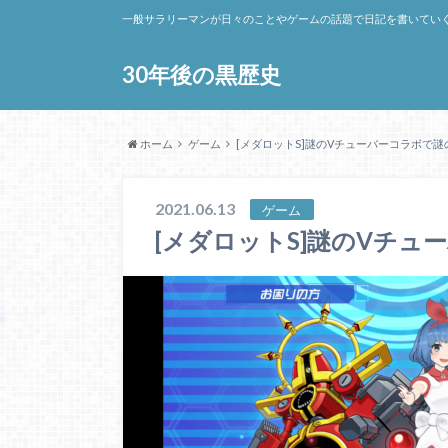
一般サラリーマンが日々のことやゲームの話題で日記を書いてい
30年後の黒歴史
ホーム
ゲーム
[メダロットS]謎のVチューバーコラボで
2021.06.13
ゲーム
[メダロットS]謎のVチ