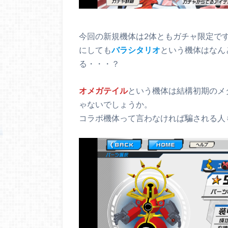
今回の新規機体は2体ともガチャ限定で
にしても
バラシタリオ
という機体はなん
る・・・？
オメガテイル
という機体は結構初期のメ
ゃないでしょうか。
コラボ機体って言わなければ騙される人