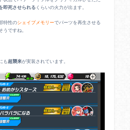
を即死させられる
くらいの火力が出ます。
部特性の
シェイプメモリー
でパーツを再生させる
そうですね。
にも
超襲来
が実装されています。