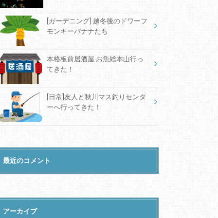
[ガーデニング] 越冬後のドワーフ
モンキーバナナたち
本格板前居酒屋 お魚総本山行っ
てきた！
[日常]友人と秋川マス釣りセンタ
ーへ行ってきた！
最近のコメント
アーカイブ