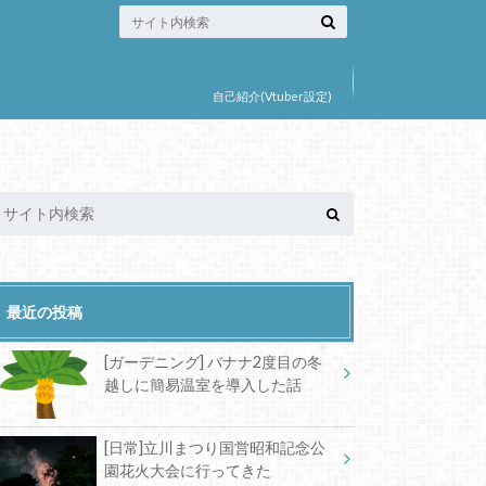
自己紹介(Vtuber設定)
最近の投稿
[ガーデニング] バナナ2度目の冬
越しに簡易温室を導入した話
[日常]立川まつり国営昭和記念公
園花火大会に行ってきた