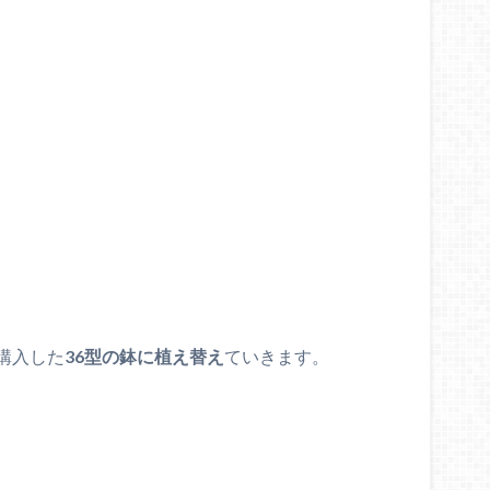
。
購入した
36型の鉢に植え替え
ていきます。