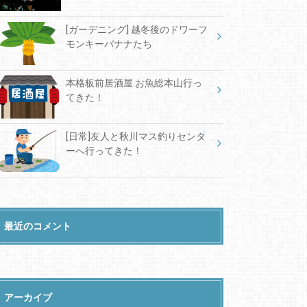
[ガーデニング] 越冬後のドワーフ
モンキーバナナたち
本格板前居酒屋 お魚総本山行っ
てきた！
[日常]友人と秋川マス釣りセンタ
ーへ行ってきた！
最近のコメント
アーカイブ