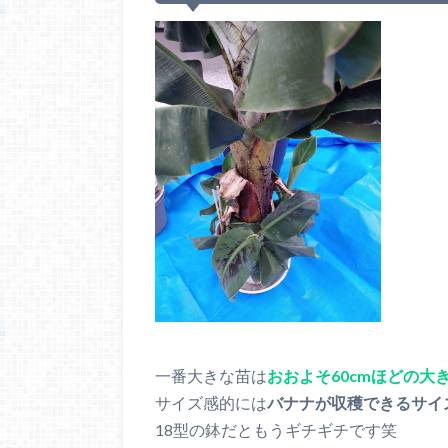
一番大きな苗は
おおよそ60cmほどの大
サイズ感的には
バナナが収穫できるサイ
18型の鉢だともうギチギチです笑