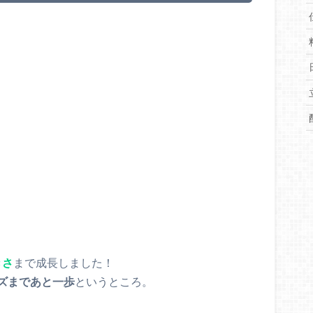
きさ
まで成長しました！
ズまであと一歩
というところ。