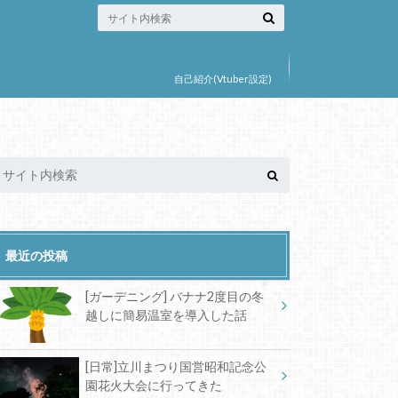
自己紹介(Vtuber設定)
最近の投稿
[ガーデニング] バナナ2度目の冬
越しに簡易温室を導入した話
[日常]立川まつり国営昭和記念公
園花火大会に行ってきた