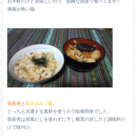
お手軽だけど美味しいので、結構な頻度で食べてます✨
痛風が怖い😱
筑前煮
と
炊き込みご飯
。
どっちも共通する素材を使うので結構簡単でした。
筑前煮は和風だしを使わずに干し椎茸の戻し汁と調味料だ
けで味付け。