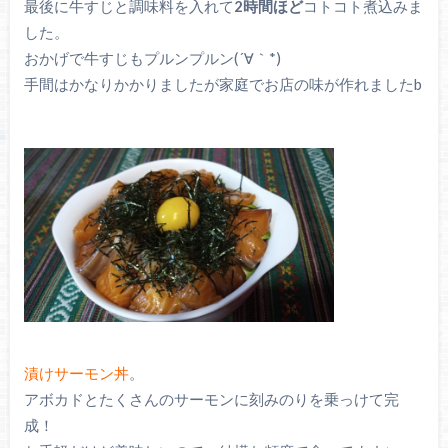
最後に牛すじと調味料を入れて
2時間ほど
コトコト煮込みま
した。
おかげで牛すじもプルンプルン(´∀｀*)
手間はかなりかかりましたが家庭でお店の味が作れましたb
漬けサーモン丼
。
アボカドとたくさんのサーモンに刻みのりを乗っけて完
成！