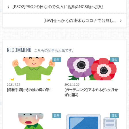
[PSO2]PSO2の日なので久々に起動&NGS顔へ挑戦
[GW]せっかくの連休もコロナで台無し…
RECOMMEND
こちらの記事も人気です。
日常
日常
2021.4.25
2021.11.25
[痔核手術]~その後の痔の話~
[ガーデニング] アネモネが2ヶ月せ
ずに開花
日常
日常