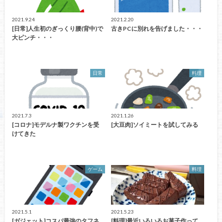
2021.9.24
2021.2.20
[日常]人生初のぎっくり腰(背中)で
古きPCに別れを告げました・・・
大ピンチ・・・
日常
料理
2021.7.3
2021.1.26
[コロナ]モデルナ製ワクチンを受
[大豆肉]ソイミートを試してみる
けてきた
ゲーム
料理
2021.5.1
2021.5.23
[ガジェット]コスパ最強のタフネ
[料理]最近いろいろお菓子作って