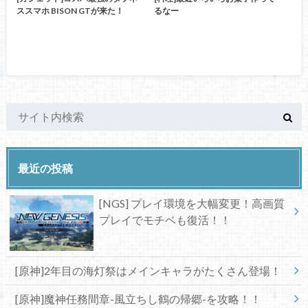
ススマホ BISON GTが来た！
るなー
最近の投稿
[NGS] プレイ環境を大幅変更！高画質
プレイでモチベも復活！！
[原神]2年目の海灯祭はメインキャラがたくさん登場！
[原神]魔神任務間章-風立ちし鶴の帰郷-を攻略！！