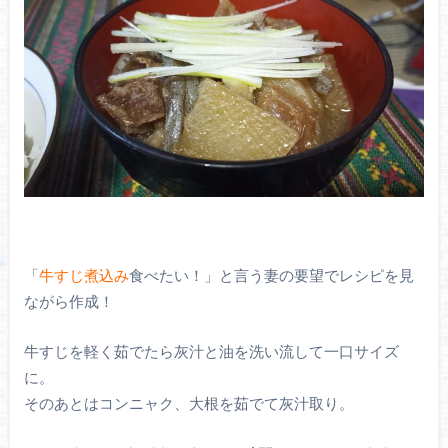
「
牛すじ煮込み
食べたい！」と言う妻の要望でレシピを見
ながら作成！
牛すじを軽く茹でたら灰汁と油を洗い流して一口サイズ
に。
そのあとはコンニャク、大根を茹でて灰汁取り。