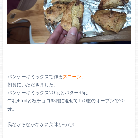
パンケーキミックスで作る
スコーン
。
朝食にいただきました。
パンケーキミックス200gとバター35g。
牛乳40mlと板チョコを雑に混ぜて170度のオーブンで20
分。
我ながらなかなかに美味かった✨