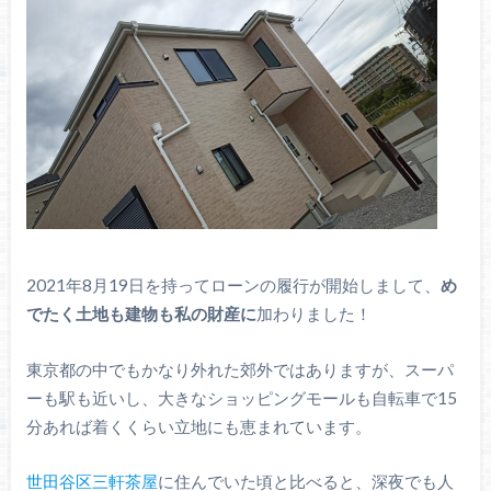
2021年8月19日を持ってローンの履行が開始しまして、
め
でたく土地も建物も私の財産に
加わりました！
東京都の中でもかなり外れた郊外ではありますが、スーパ
ーも駅も近いし、大きなショッピングモールも自転車で15
分あれば着くくらい立地にも恵まれています。
世田谷区三軒茶屋
に住んでいた頃と比べると、深夜でも人