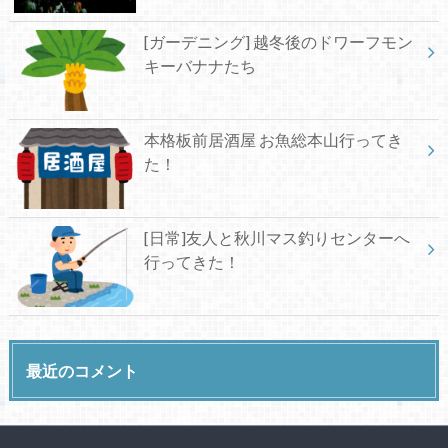
[ガーデニング] 越冬後のドワーフモン
キーバナナたち
本格板前居酒屋 お魚総本山行ってき
た！
[日常]友人と秋川マス釣りセンターへ
行ってきた！
最近のコメント