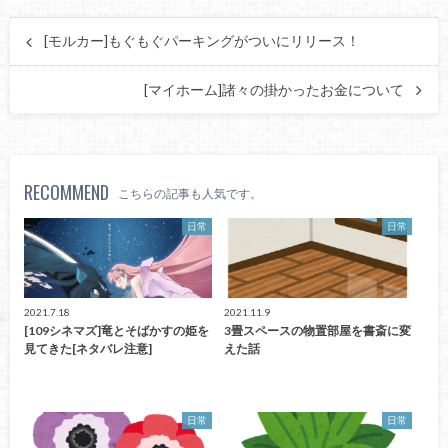
[モルカー]もぐもぐパーキングがついにリリース！
[マイホーム]諸々の掛かったお金について
RECOMMEND
こちらの記事も人気です。
日常
日常
2021.7.18
2021.11.9
[109シネマズ]竜とそばかすの姫を
3畳スペースの物置部屋を書斎に変
見てきた[ネタバレ注意]
えた話
日常
日常