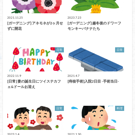
2021.11.25
2023.7.23
[ガーデニング] アネモネが2ヶ月せ
[ガーデニング] 越冬後のドワーフ
ずに開花
モンキーバナナたち
日常
日常
2022.11.9
2021.4.7
[日常] 妻の誕生日にツイステカフ
[痔核手術]入院2日目 -手術当日-
ェ&ドールお迎え
日常
料理
2023.1.4
2021.1.30