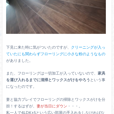
下見に来た時に気がついたのですが、
クリーニングが入っ
ていたにも関わらずフローリングに小さな粉のようなもの
がありました。
また、フローリングは一切加工が入っていないので、
家具
を運び入れるまでに清掃とワックスがけをやろう
という事
になったのです。
妻と協力プレイでフローリングの掃除とワックスがけを分
担！するはずが、
妻が当日にダウン
・・・。
私一人で4LDK+Sという広い部屋の手入れをしなければな