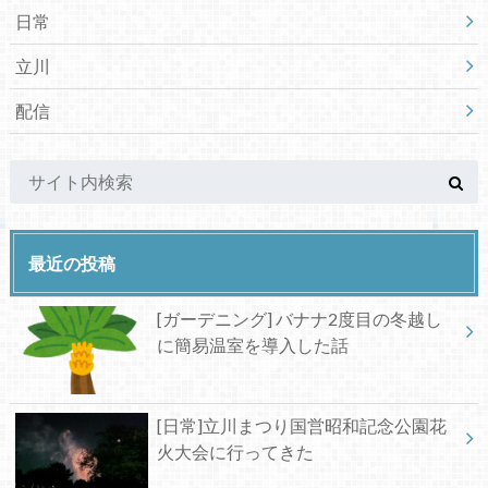
日常
立川
配信
最近の投稿
[ガーデニング] バナナ2度目の冬越し
に簡易温室を導入した話
[日常]立川まつり国営昭和記念公園花
火大会に行ってきた