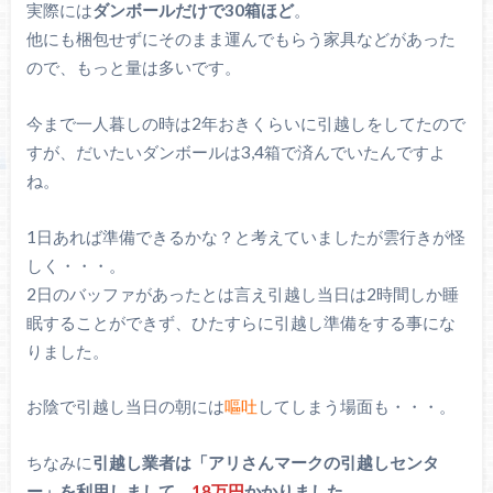
実際には
ダンボールだけで30箱ほど
。
他にも梱包せずにそのまま運んでもらう家具などがあった
ので、もっと量は多いです。
今まで一人暮しの時は2年おきくらいに引越しをしてたので
すが、だいたいダンボールは3,4箱で済んでいたんですよ
ね。
1日あれば準備できるかな？と考えていましたが雲行きが怪
しく・・・。
2日のバッファがあったとは言え引越し当日は2時間しか睡
眠することができず、ひたすらに引越し準備をする事にな
りました。
お陰で引越し当日の朝には
嘔吐
してしまう場面も・・・。
ちなみに
引越し業者は「アリさんマークの引越しセンタ
ー」を利用しまして、
18万円
かかりました
。